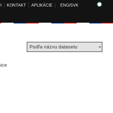
I
KONTAKT
APLIKÁCIE
ENG
/
SVK
nice