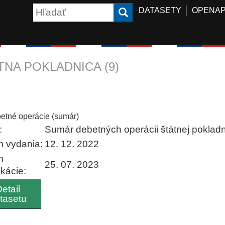
DATASETY
OPENAP
TNA POKLADNICA (9)
etné operácie (sumár)
:
Sumár debetných operácii štátnej poklad
 vydania:
12. 12. 2022
m
25. 07. 2023
ikácie:
etail
tasetu