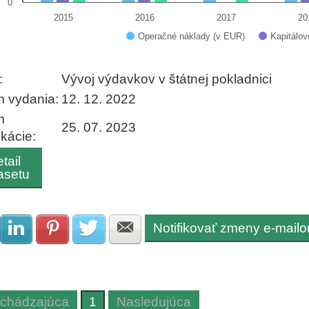
0
2015
2016
2017
20
Operačné náklady (v EUR)
Kapitálov
 interactive chart.
:
Vývoj výdavkov v štátnej pokladnici
 vydania:
12. 12. 2022
m
25. 07. 2023
ikácie:
tail
asetu
Notifikovať zmeny e-mail
Zdielať na Facebook
Zdielať na LinkedIn
Zdielať na Pinterest
Zdielať na Twitter
Zdielať na E-mail
chádzajúca
1
Nasledujúca