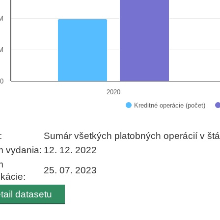
M
M
0
2020
Kreditné operácie (počet)
 interactive chart.
:
Sumár všetkých platobných operácií v štá
 vydania:
12. 12. 2022
m
25. 07. 2023
ikácie:
tail datasetu