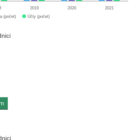
8
2019
2020
2021
Účty (počet)
a (počet)
dnici
om
dnici