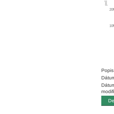
počet
20
10
End of
Popis
Dátum
Dátu
modif
De