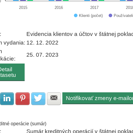
0
2015
2016
2017
201
Klienti (počet)
Používateli
 interactive chart.
:
Evidencia klientov a účtov v štátnej pokla
 vydania:
12. 12. 2022
m
25. 07. 2023
ikácie:
Detail
tasetu
Notifikovať zmeny e-mail
Zdielať na Facebook
Zdielať na LinkedIn
Zdielať na Pinterest
Zdielať na Twitter
Zdielať na E-mail
ditné operácie (sumár)
:
Sumár kreditných operácií v štátnej pokla