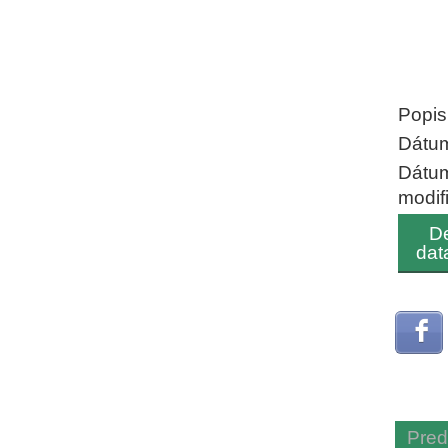
End of
Popis
Dátum
Dátu
modif
De
dat
Pred