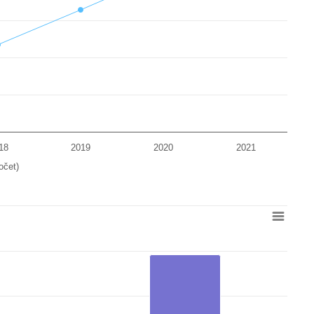
om 48718514 to 60371730.
18
2019
2020
2021
očet)
om 19854643 to 39256652.