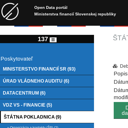
Open Data portál
Ministerstva financií Slovenskej republiky
ŠTÁ
137
Poskytovateľ
Deb
MINISTERSTVO FINANCIÍ SR (93)
Popis
ÚRAD VLÁDNEHO AUDITU (6)
Dátum
Dátu
DATACENTRUM (6)
modif
VDZ VS - FINANCIE (5)
D
da
ŠTÁTNA POKLADNICA (9)
» Organizácia a kontakty (ŠP) (2)