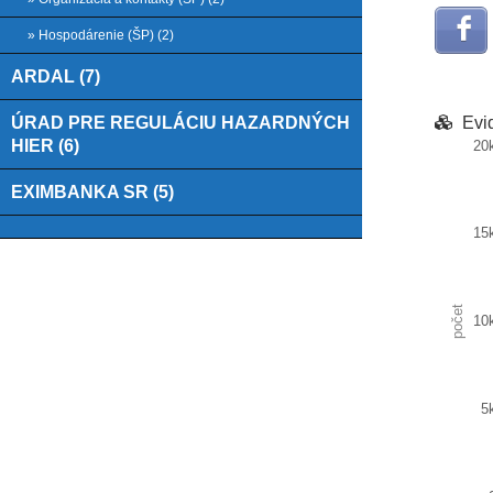
» Hospodárenie (ŠP) (2)
ARDAL (7)
ÚRAD PRE REGULÁCIU HAZARDNÝCH
Evi
HIER (6)
20
Chart
EXIMBANKA SR (5)
Bar ch
15
View as
The ch
The ch
počet
10
5