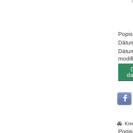
End of
Popis
Dátum
Dátu
modif
da
Kre
Popis