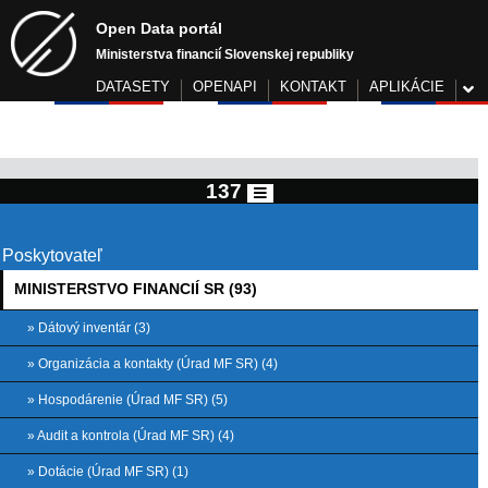
Open Data portál
Ministerstva financií Slovenskej republiky
DATASETY
OPENAPI
KONTAKT
APLIKÁCIE
137
Poskytovateľ
MINISTERSTVO FINANCIÍ SR (93)
» Dátový inventár (3)
» Organizácia a kontakty (Úrad MF SR) (4)
» Hospodárenie (Úrad MF SR) (5)
» Audit a kontrola (Úrad MF SR) (4)
» Dotácie (Úrad MF SR) (1)