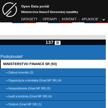
Open Data portál
Ministerstva financií Slovenskej republiky
DATASETY
OPENAPI
KONTAKT
APLIKÁCIE
137
Poskytovateľ
MINISTERSTVO FINANCIÍ SR (93)
» Dátový inventár (3)
» Organizácia a kontakty (Úrad MF SR) (4)
» Hospodárenie (Úrad MF SR) (5)
» Audit a kontrola (Úrad MF SR) (4)
» Dotácie (Úrad MF SR) (1)