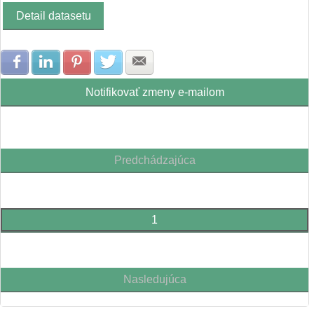
Detail datasetu
Zdielať na Facebook
Zdielať na LinkedIn
Zdielať na Pinterest
Zdielať na Twitter
Zdielať na E-mail
Notifikovať zmeny e-mailom
Predchádzajúca
1
Nasledujúca