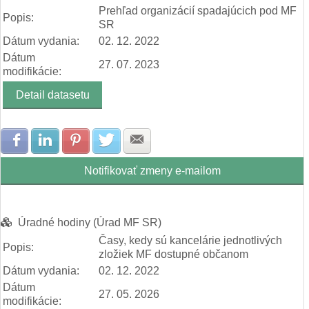
Prehľad organizácií spadajúcich pod MF
Popis:
SR
Dátum vydania:
02. 12. 2022
Dátum
27. 07. 2023
modifikácie:
Detail datasetu
Zdielať na Facebook
Zdielať na LinkedIn
Zdielať na Pinterest
Zdielať na Twitter
Zdielať na E-mail
Notifikovať zmeny e-mailom
Úradné hodiny (Úrad MF SR)
Časy, kedy sú kancelárie jednotlivých
Popis:
zložiek MF dostupné občanom
Dátum vydania:
02. 12. 2022
Dátum
27. 05. 2026
modifikácie: