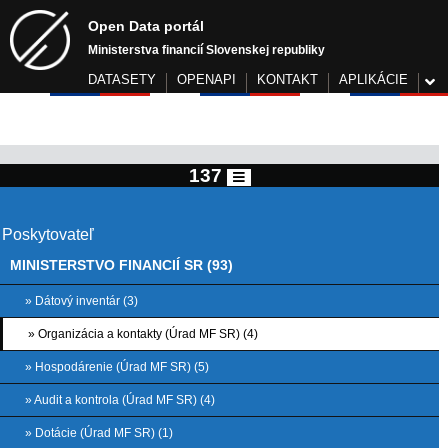
Open Data portál
Ministerstva financií Slovenskej republiky
DATASETY
OPENAPI
KONTAKT
APLIKÁCIE
137
Poskytovateľ
MINISTERSTVO FINANCIÍ SR (93)
» Dátový inventár (3)
» Organizácia a kontakty (Úrad MF SR) (4)
» Hospodárenie (Úrad MF SR) (5)
» Audit a kontrola (Úrad MF SR) (4)
» Dotácie (Úrad MF SR) (1)