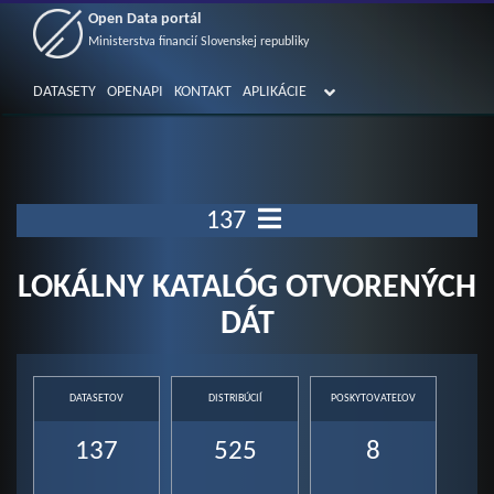
Open Data portál
Ministerstva financií Slovenskej republiky
DATASETY
OPENAPI
KONTAKT
APLIKÁCIE
137
LOKÁLNY KATALÓG OTVORENÝCH
DÁT
DATASETOV
DISTRIBÚCIÍ
POSKYTOVATEĽOV
137
525
8