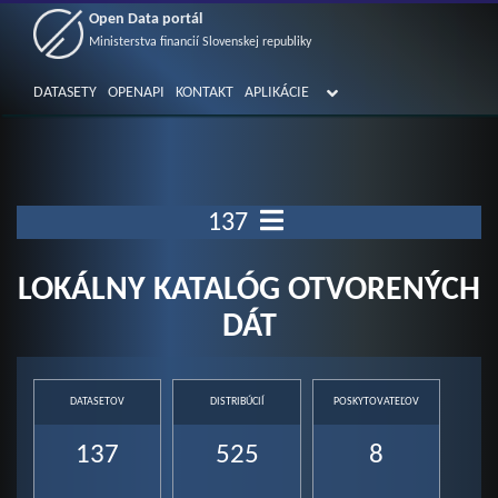
Open Data portál
Ministerstva financií Slovenskej republiky
DATASETY
OPENAPI
KONTAKT
APLIKÁCIE
137
LOKÁLNY KATALÓG OTVORENÝCH
DÁT
DATASETOV
DISTRIBÚCIÍ
POSKYTOVATEĽOV
137
525
8