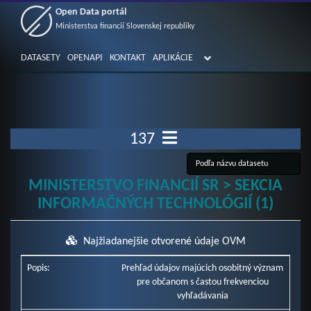
Open Data portál
Ministerstva financií Slovenskej republiky
DATASETY
OPENAPI
KONTAKT
APLIKÁCIE
137
MINISTERSTVO FINANCIÍ SR > SEKCIA
INFORMAČNÝCH TECHNOLÓGIÍ (1)
Najžiadanejšie otvorené údaje OVM
Popis:
Prehľad údajov majúcich osobitný význam
pre občanom s častou frekvenciou
vyhľadávania