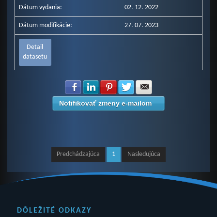
Dátum vydania:
02. 12. 2022
Dátum modifikácie:
27. 07. 2023
Detail
datasetu
Zdielať na Facebook
Zdielať na LinkedIn
Zdielať na Pinterest
Zdielať na Twitter
Zdielať na E-mail
Notifikovať zmeny e-mailom
Predchádzajúca
1
Nasledujúca
DÔLEŽITÉ ODKAZY