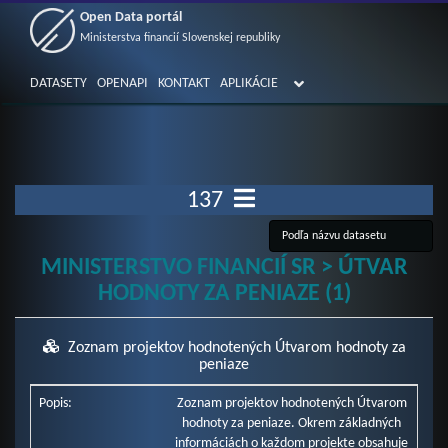
Open Data portál
Ministerstva financií Slovenskej republiky
DATASETY
OPENAPI
KONTAKT
APLIKÁCIE
137
MINISTERSTVO FINANCIÍ SR > ÚTVAR
HODNOTY ZA PENIAZE (1)
Zoznam projektov hodnotených Útvarom hodnoty za
peniaze
Popis:
Zoznam projektov hodnotených Útvarom
hodnoty za peniaze. Okrem základných
informáciách o každom projekte obsahuje