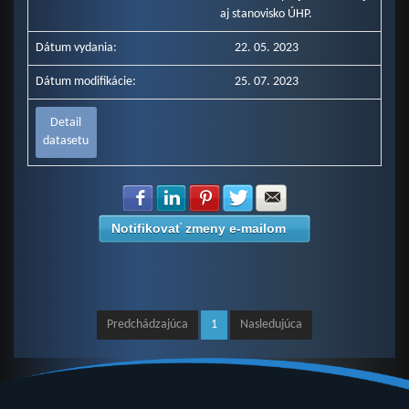
aj stanovisko ÚHP.
Dátum vydania:
22. 05. 2023
Dátum modifikácie:
25. 07. 2023
Detail
datasetu
Zdielať na Facebook
Zdielať na LinkedIn
Zdielať na Pinterest
Zdielať na Twitter
Zdielať na E-mail
Notifikovať zmeny e-mailom
Predchádzajúca
1
Nasledujúca