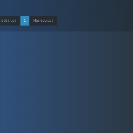
hádzajúca
1
Nasledujúca