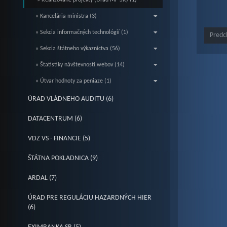
» Realizované projekty (Úrad MF SR) (1)
» Kancelária ministra (3)
» Sekcia informačných technológií (1)
Predc
» Sekcia štátneho výkazníctva (56)
» Štatistiky návštevnosti webov (14)
» Útvar hodnoty za peniaze (1)
ÚRAD VLÁDNEHO AUDITU (6)
DATACENTRUM (6)
VDZ VS - FINANCIE (5)
ŠTÁTNA POKLADNICA (9)
ARDAL (7)
ÚRAD PRE REGULÁCIU HAZARDNÝCH HIER
(6)