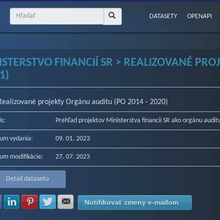
DATASETY
OPENAPI
ISTERSTVO FINANCIÍ SR > REALIZOVANÉ PRO
(1)
Realizované projekty Orgánu auditu (PO 2014 - 2020)
is:
Prehľad projektov Ministerstva financií SR ako orgánu aud
um vydania:
09. 01. 2023
um modifikácie:
27. 07. 2023
Detail datasetu
Zdielať na Facebook
Zdielať na LinkedIn
Zdielať na Pinterest
Zdielať na Twitter
Zdielať na E-mail
Notifikovať zmeny e-mailom