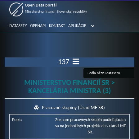
Open Data portál
Ministerstva financií Slovenskej republiky
DATASETY
OPENAPI
KONTAKT
APLIKÁCIE
137
MINISTERSTVO FINANCIÍ SR >
KANCELÁRIA MINISTRA (3)
Pracovné skupiny (Úrad MF SR)
Popis:
Zoznam pracovných skupín podieľajúcich
sa na jednotlivých projektoch v rámci MF
SR.