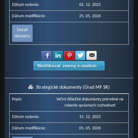
Dátum vydania:
02. 12. 2022
Dátum modifikácie:
25. 05. 2026
Detail
datasetu
Zdielať na Facebook
Zdielať na LinkedIn
Zdielať na Pinterest
Zdielať na Twitter
Zdielať na E-mail
Notifikovať zmeny e-mailom
Strategické dokumenty (Úrad MF SR)
Popis:
Veľmi dôležité dokumenty potrebné na
robenie správnych rozhodnutí
Dátum vydania:
15. 12. 2022
Dátum modifikácie:
05. 05. 2026