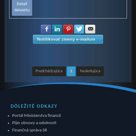
Detail
datasetu
Zdielať na Facebook
Zdielať na LinkedIn
Zdielať na Pinterest
Zdielať na Twitter
Zdielať na E-mail
Notifikovať zmeny e-mailom
Predchádzajúca
1
Nasledujúca
DÔLEŽITÉ ODKAZY
Portál Ministerstva financií
Plán obnovy a odolnosti
Finančná správa SR