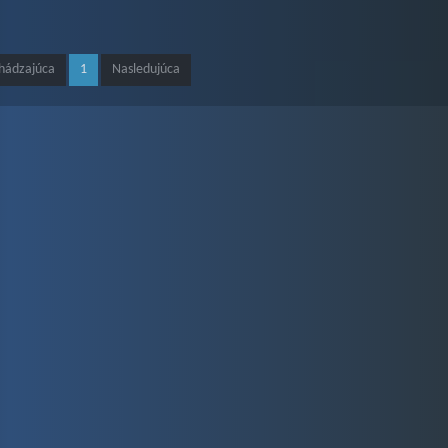
hádzajúca
1
Nasledujúca