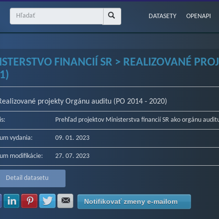
DATASETY
OPENAPI
ISTERSTVO FINANCIÍ SR > REALIZOVANÉ PRO
(1)
Realizované projekty Orgánu auditu (PO 2014 - 2020)
is:
Prehľad projektov Ministerstva financií SR ako orgánu aud
um vydania:
09. 01. 2023
um modifikácie:
27. 07. 2023
Detail datasetu
Zdielať na Facebook
Zdielať na LinkedIn
Zdielať na Pinterest
Zdielať na Twitter
Zdielať na E-mail
Notifikovať zmeny e-mailom