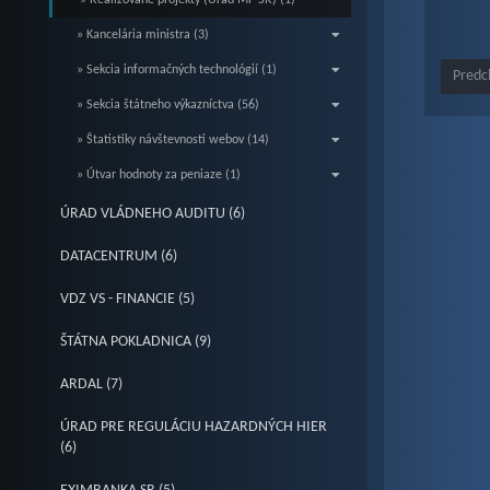
» Realizované projekty (Úrad MF SR) (1)
» Kancelária ministra (3)
» Sekcia informačných technológií (1)
Predc
» Sekcia štátneho výkazníctva (56)
» Štatistiky návštevnosti webov (14)
» Útvar hodnoty za peniaze (1)
ÚRAD VLÁDNEHO AUDITU (6)
DATACENTRUM (6)
VDZ VS - FINANCIE (5)
ŠTÁTNA POKLADNICA (9)
ARDAL (7)
ÚRAD PRE REGULÁCIU HAZARDNÝCH HIER
(6)