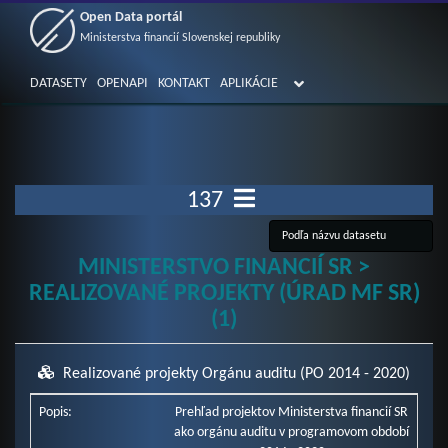
Open Data portál
Ministerstva financií Slovenskej republiky
DATASETY
OPENAPI
KONTAKT
APLIKÁCIE
137
MINISTERSTVO FINANCIÍ SR >
REALIZOVANÉ PROJEKTY (ÚRAD MF SR)
(1)
Realizované projekty Orgánu auditu (PO 2014 - 2020)
Popis:
Prehľad projektov Ministerstva financií SR
ako orgánu auditu v programovom období