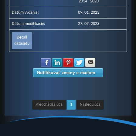
2014 - 2020
Dátum vydania:
09. 01. 2023
Dátum modifikácie:
27. 07. 2023
Detail
datasetu
Zdielať na Facebook
Zdielať na LinkedIn
Zdielať na Pinterest
Zdielať na Twitter
Zdielať na E-mail
Notifikovať zmeny e-mailom
Predchádzajúca
1
Nasledujúca