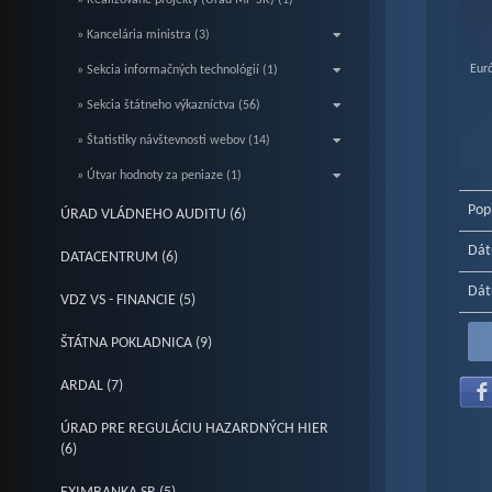
» Realizované projekty (Úrad MF SR) (1)
» Kancelária ministra (3)
Eur
» Sekcia informačných technológií (1)
» Sekcia štátneho výkazníctva (56)
» Štatistiky návštevnosti webov (14)
End o
» Útvar hodnoty za peniaze (1)
Pop
ÚRAD VLÁDNEHO AUDITU (6)
Dát
DATACENTRUM (6)
Dát
VDZ VS - FINANCIE (5)
ŠTÁTNA POKLADNICA (9)
ARDAL (7)
ÚRAD PRE REGULÁCIU HAZARDNÝCH HIER
(6)