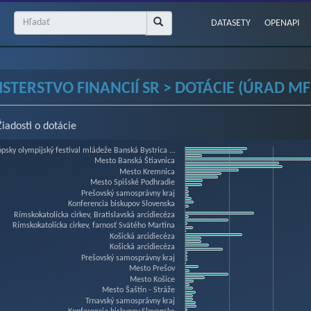
DATASETY
OPENAPI
STERSTVO FINANCIÍ SR > DOTÁCIE (ÚRAD MF 
Žiadosti o dotácie
art
ópsky olympijský festival mládeže Banská Bystrica …
Mesto Banská Štiavnica
Mesto Kremnica
Mesto Spišské Podhradie
Prešovský samosprávny kraj
hart with 59 bars.
Konferencia biskupov Slovenska
w as data table, Chart
Rímskokatolícka cirkev, Bratislavská arcidiecéza
Rímskokatolícka cirkev, farnosť Svätého Martina
hart has 1 X axis displaying categories.
Košická arcidiecéza
hart has 1 Y axis displaying Výška schválenej sumy. Data ranges from 3338 to 4
Košická arcidiecéza
Prešovský samosprávny kraj
Mesto Prešov
Mesto Košice
Mesto Šaštín - Stráže
Trnavský samosprávny kraj