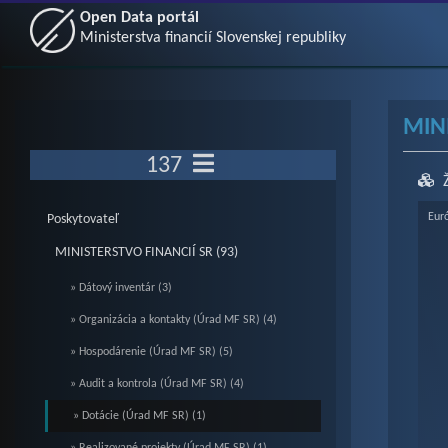
Open Data portál
Ministerstva financií Slovenskej republiky
MINI
137
Ch
Eur
Poskytovateľ
MINISTERSTVO FINANCIÍ SR (93)
Bar c
» Dátový inventár (3)
Vie
» Organizácia a kontakty (Úrad MF SR) (4)
The c
» Hospodárenie (Úrad MF SR) (5)
The c
» Audit a kontrola (Úrad MF SR) (4)
» Dotácie (Úrad MF SR) (1)