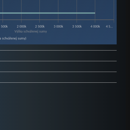
 500k
2 000k
2 500k
3 000k
3 500k
4 000k
4 5…
Výška schválenej sumy
a schválenej sumy)