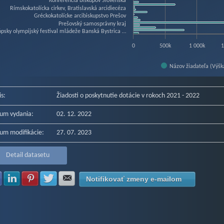
Konferencia biskupov Slovenska
Rímskokatolícka cirkev, Bratislavská arcidiecéza
Gréckokatolícke arcibiskupstvo Prešov
Prešovský samosprávny kraj
ópsky olympijský festival mládeže Banská Bystrica …
0
500k
1 000k
1
Názov žiadateľa (Výšk
f interactive chart.
is:
Žiadosti o poskytnutie dotácie v rokoch 2021 - 2022
um vydania:
02. 12. 2022
um modifikácie:
27. 07. 2023
Detail datasetu
Zdielať na Facebook
Zdielať na LinkedIn
Zdielať na Pinterest
Zdielať na Twitter
Zdielať na E-mail
Notifikovať zmeny e-mailom