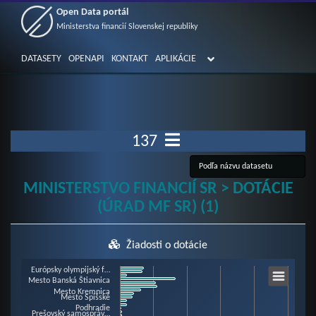
Open Data portál
Ministerstva financií Slovenskej republiky
DATASETY
OPENAPI
KONTAKT
APLIKÁCIE
137
MINISTERSTVO FINANCIÍ SR > DOTÁCIE
(ÚRAD MF SR) (1)
Žiadosti o dotácie
Chart
Európsky olympijský f…
Mesto Banská Štiavnica
Mesto Kremnica
Mesto Spišské
Podhradie
Prešovský samospráv…
Bar chart with 59 bars.