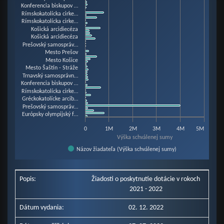
Konferencia biskupov …
View as data table, Chart
Rímskokatolícka cirke…
Rímskokatolícka cirke…
The chart has 1 X axis displaying categories.
Košická arcidiecéza
The chart has 1 Y axis displaying Výška schválenej sumy. Data ranges from
Košická arcidiecéza
Prešovský samospráv…
Mesto Prešov
Mesto Košice
Mesto Šaštín - Stráže
Trnavský samosprávn…
Konferencia biskupov …
Rímskokatolícka cirke…
Gréckokatolícke arcib…
Prešovský samospráv…
Európsky olympijský f…
0
1M
2M
3M
4M
5M
Výška schválenej sumy
Názov žiadateľa (Výška schválenej sumy)
End of interactive chart.
Popis:
Žiadosti o poskytnutie dotácie v rokoch
2021 - 2022
Dátum vydania:
02. 12. 2022