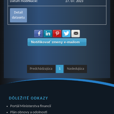
Dátum modifikácie:
27. 07. 2023
Detail
datasetu
Zdielať na Facebook
Zdielať na LinkedIn
Zdielať na Pinterest
Zdielať na Twitter
Zdielať na E-mail
Notifikovať zmeny e-mailom
Predchádzajúca
1
Nasledujúca
DÔLEŽITÉ ODKAZY
Portál Ministerstva financií
Plán obnovy a odolnosti