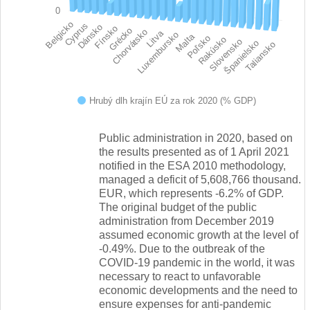
0
Belgicko
Cyprus
Dánsko
Fínsko
Grécko
Chorvátsko
Litva
Luxembursko
Malta
Poľsko
Rakúsko
Slovensko
Španielsko
Taliansko
Hrubý dlh krajín EÚ za rok 2020 (% GDP)
End of interactive chart.
Public administration in 2020, based on
the results presented as of 1 April 2021
notified in the ESA 2010 methodology,
managed a deficit of 5,608,766 thousand.
EUR, which represents -6.2% of GDP.
The original budget of the public
administration from December 2019
assumed economic growth at the level of
-0.49%. Due to the outbreak of the
COVID-19 pandemic in the world, it was
necessary to react to unfavorable
economic developments and the need to
ensure expenses for anti-pandemic