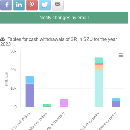
Share with Facebook
Share with LinkedIn
Share with Pinterest
Share with Twitter
Share with E-mail
Notify changes by email
Tables for cash withdrawals of SR in ŠZU for the year
2023
30k
Chart
20k
Bar chart with 12 data series.
mill. Eur
View as data table, Chart
The chart has 1 X axis displaying categories.
The chart has 1 Y axis displaying mill. Eur. Data ranges from 0
10k
0
Nedaňové príjmy
Bežné výdavky
Daňové príjmy
-
Granty a transféry
Kapitálové výdavky