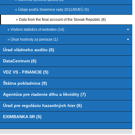
» Údaje podľa Smernice rady 2011/85/EÚ (5)
» Data from the final account of the Slovak Republic (8)
» Visitors statistics of websites (14)
» Útvar hodnoty za peniaze (1)
Úrad vládneho auditu (6)
DataCentrum (6)
VDZ VS - FINANCIE (5)
Štátna pokladnica (9)
Agentúra pre riadenie dlhu a likvidity (7)
Úrad pre reguláciu hazardných hier (6)
EXIMBANKA SR (5)