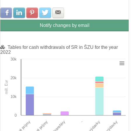
Share with Facebook
Share with LinkedIn
Share with Pinterest
Share with Twitter
Share with E-mail
Notify changes by email
Tables for cash withdrawals of SR in ŠZU for the year
2022
30k
Chart
20k
Bar chart with 12 data series.
mill. Eur
View as data table, Chart
The chart has 1 X axis displaying categories.
The chart has 1 Y axis displaying mill. Eur. Data ranges from 0
10k
0
Bežné výdavky
Daňové príjmy
-