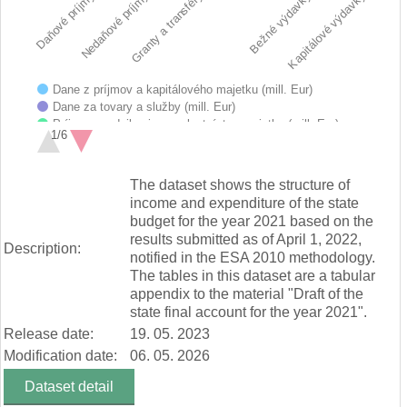
Nedaňové príjmy
Bežné výdavky
Daňové príjmy
Granty a transféry
Kapitálové výdavky
Dane z príjmov a kapitálového majetku (mill. Eur)
Dane za tovary a služby (mill. Eur)
Príjmy z podnikania a z vlastníctva majetku (mill. Eur)
1/6
Administratívne poplatky a iné poplatky a platby (mill. Eur)
Iné nedaňové príjmy (mill. Eur)
End of interactive chart.
Granty a transfery (mill. Eur)
The dataset shows the structure of
Mzdy, platy, služobné príjmy a ostatné osobné vyrovnania (mill.…
income and expenditure of the state
Poistné a príspevok do poisťovní (mill. Eur)
budget for the year 2021 based on the
Tovary a služby (mill. Eur)
results submitted as of April 1, 2022,
Bežné transfery (mill. Eur)
Description:
notified in the ESA 2010 methodology.
Obstarávanie kapitálových aktív (mill. Eur)
The tables in this dataset are a tabular
Kapitálové transfery (mill. Eur)
appendix to the material "Draft of the
state final account for the year 2021".
Release date:
19. 05. 2023
Modification date:
06. 05. 2026
Dataset detail