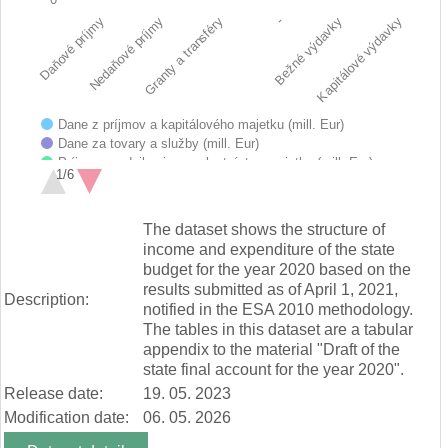
Nedaňové príjmy
Bežné výdavky
Daňové príjmy
-
Granty a transféry
Kapitálové výdavky
Dane z príjmov a kapitálového majetku (mill. Eur)
Dane za tovary a služby (mill. Eur)
Príjmy z podnikania a z vlastníctva majetku (mill. Eur)
1/6
Administratívne poplatky a iné poplatky a platby (mill. Eur)
Iné nedaňové príjmy (mill. Eur)
End of interactive chart.
Granty a transfery (mill. Eur)
The dataset shows the structure of
Mzdy, platy, služobné príjmy a ostatné osobné vyrovnania (mill.…
income and expenditure of the state
Poistné a príspevok do poisťovní (mill. Eur)
budget for the year 2020 based on the
Tovary a služby (mill. Eur)
results submitted as of April 1, 2021,
Bežné transfery (mill. Eur)
Description:
notified in the ESA 2010 methodology.
Obstarávanie kapitálových aktív (mill. Eur)
The tables in this dataset are a tabular
Kapitálové transfery (mill. Eur)
appendix to the material "Draft of the
state final account for the year 2020".
Release date:
19. 05. 2023
Modification date:
06. 05. 2026