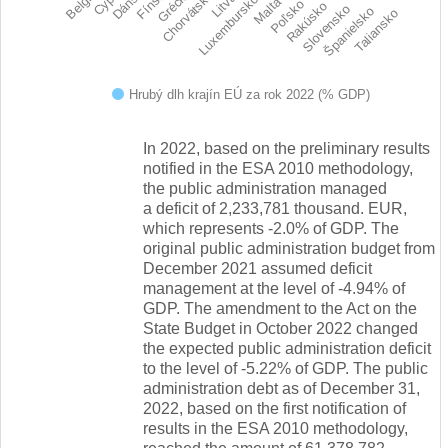
Dánsko
Fínsko
Grécko
Chorvátsko
Litva
Luxembursko
Malta
Poľsko
Rakúsko
Slovensko
Španielsko
Taliansko
Hrubý dlh krajín EÚ za rok 2022 (% GDP)
End of interactive chart.
In 2022, based on the preliminary results
notified in the ESA 2010 methodology,
the public administration managed
a deficit of 2,233,781 thousand. EUR,
which represents -2.0% of GDP. The
original public administration budget from
December 2021 assumed deficit
management at the level of -4.94% of
GDP. The amendment to the Act on the
State Budget in October 2022 changed
the expected public administration deficit
to the level of -5.22% of GDP. The public
administration debt as of December 31,
2022, based on the first notification of
results in the ESA 2010 methodology,