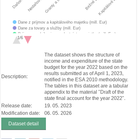
Nedaňové príjmy
Granty a transféry
Kapitálové výdavky
Dane z príjmov a kapitálového majetku (mill. Eur)
Dane za tovary a služby (mill. Eur)
Príjmy z podnikania a z vlastníctva majetku (mill. Eur)
1/6
Administratívne poplatky a iné poplatky a platby (mill. Eur)
Iné nedaňové príjmy (mill. Eur)
End of interactive chart.
Granty a transfery (mill. Eur)
The dataset shows the structure of
Mzdy, platy, služobné príjmy a ostatné osobné vyrovnania (mill.…
income and expenditure of the state
Poistné a príspevok do poisťovní (mill. Eur)
budget for the year 2022 based on the
Tovary a služby (mill. Eur)
results submitted as of April 1, 2023,
Bežné transfery (mill. Eur)
Description:
notified in the ESA 2010 methodology.
Obstarávanie kapitálových aktív (mill. Eur)
The tables in this dataset are a tabular
Kapitálové transfery (mill. Eur)
appendix to the material "Draft of the
state final account for the year 2022".
Release date:
19. 05. 2023
Modification date:
06. 05. 2026
Dataset detail