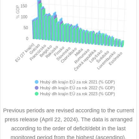
Bar chart with 3 data series.
150
View as data table, Chart
% GDP
The chart has 1 X axis displaying categories.
100
The chart has 1 Y axis displaying % GDP. Data ranges from 17.
50
0
EÚ (27 krajín)
Grécko
Francúzsko
Belgicko
Rakúsko
Fínsko
Slovinsko
Chorvátsko
Malta
Rumunsko
Česká republika
Lotyšsko
Švédsko
Luxembursko
Estónsko
Hrubý dlh krajín EÚ za rok 2021 (% GDP)
Hrubý dlh krajín EÚ za rok 2022 (% GDP)
Hrubý dlh krajín EÚ za rok 2023 (% GDP)
End of interactive chart.
Previous periods are revised according to the current
press release (April 22, 2024). The data is arranged
according to the order of deficit/debt in the last
monitored period from the highest (ascending).