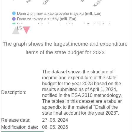
Dane z príjmov a kapitálového majetku (mill. Eur)
Dane za tovary a služby (mill. Eur)
Príjmy z podnikania a z vlastníctva majetku (mill. Eur)
1/6
Administratívne poplatky a iné poplatky a platby (mill. Eur)
Iné nedaňové príjmy (mill. Eur)
End of interactive chart.
Granty a transfery (mill. Eur)
The graph shows the largest income and expenditure
Mzdy, platy, služobné príjmy a ostatné osobné vyrovnania (mill.…
items of the state budget for 2023
Poistné a príspevok do poisťovní (mill. Eur)
Tovary a služby (mill. Eur)
Bežné transfery (mill. Eur)
Obstarávanie kapitálových aktív (mill. Eur)
The dataset shows the structure of
Kapitálové transfery (mill. Eur)
income and expenditure of the state
budget for the year 2023 based on the
results submitted as of April 1, 2024,
Description:
notified in the ESA 2010 methodology.
The tables in this dataset are a tabular
appendix to the material "Draft of the
state final account for the year 2023".
Release date:
27. 06. 2024
Modification date:
06. 05. 2026