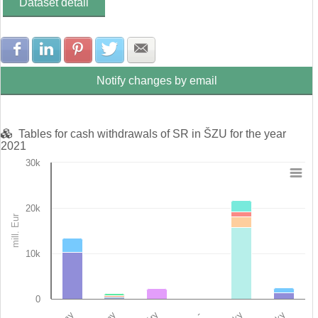
Dataset detail
Share with Facebook
Share with LinkedIn
Share with Pinterest
Share with Twitter
Share with E-mail
Notify changes by email
Tables for cash withdrawals of SR in ŠZU for the year
2021
30k
Chart
20k
Bar chart with 12 data series.
mill. Eur
View as data table, Chart
The chart has 1 X axis displaying categories.
The chart has 1 Y axis displaying mill. Eur. Data ranges from 0 
10k
0
-