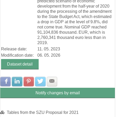
predicted scenario of economic
development from the half-year of 2020
during the processing of the amendment
to the State Budget Act, which estimated
a drop in GDP at the level of 9.8%, did
not come true. Nominal GDP reached
91,104,836 thousand. EUR, which is
2,760,341 thousand euro less than in
2019.
Release date:
11. 05. 2023
Modification date:
06. 05. 2026
Dataset detail
Share with Facebook
Share with LinkedIn
Share with Pinterest
Share with Twitter
Share with E-mail
Notify changes by email
Tables from the SZU Proposal for 2021