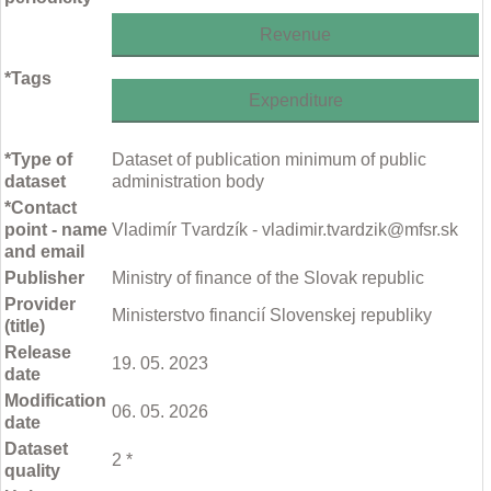
Revenue
*Tags
Expenditure
*Type of
Dataset of publication minimum of public
dataset
administration body
*Contact
point - name
Vladimír Tvardzík - vladimir.tvardzik@mfsr.sk
and email
Publisher
Ministry of finance of the Slovak republic
Provider
Ministerstvo financií Slovenskej republiky
(title)
Release
19. 05. 2023
date
Modification
06. 05. 2026
date
Dataset
2 *
quality