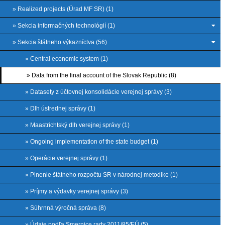
» Realized projects (Úrad MF SR) (1)
» Sekcia informačných technológií (1)
» Sekcia štátneho výkazníctva (56)
» Central economic system (1)
» Data from the final account of the Slovak Republic (8)
» Datasety z účtovnej konsolidácie verejnej správy (3)
» Dlh ústrednej správy (1)
» Maastrichtský dlh verejnej správy (1)
» Ongoing implementation of the state budget (1)
» Operácie verejnej správy (1)
» Plnenie štátneho rozpočtu SR v národnej metodike (1)
» Príjmy a výdavky verejnej správy (3)
» Súhrnná výročná správa (8)
» Údaje podľa Smernice rady 2011/85/EÚ (5)