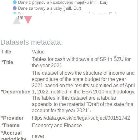
Dane z príjmov a kapitálového majetku (mill. Eur)
Dane za tovary a služby (mill. Eur)
Príjmy z podnikania a z vlastníctva majetku (mill. Eur)
1/6
Administratívne poplatky a iné poplatky a platby (mill. Eur)
Iné nedaňové príjmy (mill. Eur)
End of interactive chart.
Granty a transfery (mill. Eur)
Mzdy, platy, služobné príjmy a ostatné osobné vyrovnania (mill.…
Datasets metadata:
Poistné a príspevok do poisťovní (mill. Eur)
Tovary a služby (mill. Eur)
Title
Value
Bežné transfery (mill. Eur)
Tables for cash withdrawals of SR in ŠZU for
Obstarávanie kapitálových aktív (mill. Eur)
*Title
the year 2021
Kapitálové transfery (mill. Eur)
The dataset shows the structure of income and
expenditure of the state budget for the year
2021 based on the results submitted as of April
*Description
1, 2022, notified in the ESA 2010 methodology.
The tables in this dataset are a tabular
appendix to the material "Draft of the state final
account for the year 2021".
*Provider
https://data.gov.sk/id/legal-subject/00151742
*Theme
Economy and Finance
*Accrual
never
periodicity