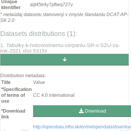
Unique
aljt45tr4y7pftwq727v
Identifier
* metaúdaj datasetu stanovený v zmysle štandardu DCAT-AP-
SK 2.0
Datasets distributions (1):
1. Tabulky-k-hotovostnemu-cerpaniu-SR-v-SZU-za-
rok-2021 xlsx 5315x
Distribution metadata:
Title
Value
*Specification
of terms of
CC 4.0 international
use
*Download
Download
link
http://opendata.mfsr.sk/en/mi/opendata/downloa