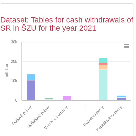
Dataset: Tables for cash withdrawals of
SR in ŠZU for the year 2021
30k
Chart
Bar chart with 12 data series.
20k
View as data table, Chart
mill. Eur
The chart has 1 X axis displaying categories.
The chart has 1 Y axis displaying mill. Eur. Data ranges from 0 
10k
0
Nedaňové príjmy
Bežné výdavky
Daňové príjmy
-
Granty a transféry
Kapitálové výdavky