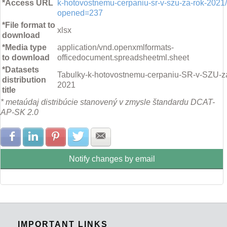
*Access URL
k-hotovostnemu-cerpaniu-sr-v-szu-za-rok-2021
opened=237
*File format to
xlsx
download
*Media type
application/vnd.openxmlformats-
to download
officedocument.spreadsheetml.sheet
*Datasets
Tabulky-k-hotovostnemu-cerpaniu-SR-v-SZU-za
distribution
2021
title
* metaúdaj distribúcie stanovený v zmysle štandardu DCAT-
AP-SK 2.0
Share with Facebook
Share with LinkedIn
Share with Pinterest
Share with Twitter
Share with E-mail
Notify changes by email
IMPORTANT LINKS