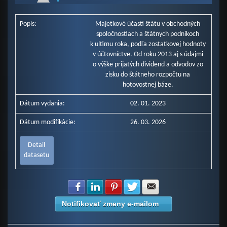
End of interactive chart.
Ministerstvo hospodárstva SR (v mil. Eur)
Ministerstvo pôdohospodárstva a rozvoja vidieka SR (v mil. Eur)
Popis:
Majetkové účasti štátu v obchodných
Ministerstvo dopravy a výstavby SR (v mil. Eur)
spoločnostiach a štátnych podnikoch
Ministerstvo obrany SR (v mil. Eur)
k ultimu roka, podľa zostatkovej hodnoty
Ministerstvo vnútra SR (v mil. Eur)
v účtovníctve. Od roku 2013 aj s údajmi
Ministerstvo práce, sociálnych vecí a rodiny SR (v mil. Eur)
o výške prijatých dividend a odvodov zo
Ministerstvo životného prostredia SR (v mil. Eur)
Správa štátnych hmotných rezerv SR (v mil. Eur)
zisku do štátneho rozpočtu na
Úrad pre normalizáciu, metrológiu a skúšobníctvo SR (v mil. Eur)
hotovostnej báze.
Ministerstvo cestovného ruchu a športu SR (v mil. Eur)
Dátum vydania:
Ministerstvo financií SR (v mil. Eur)
02. 01. 2023
Všeobecná pokladničná správa (v mil. Eur)
Dátum modifikácie:
26. 03. 2026
Detail
datasetu
Zdielať na Facebook
Zdielať na LinkedIn
Zdielať na Pinterest
Zdielať na Twitter
Zdielať na E-mail
Notifikovať zmeny e-mailom