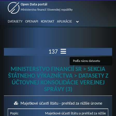
Open Data portál
Ministerstva financií Slovenskej republiky
DATASETY
OPENAPI
KONTAKT
APLIKÁCIE
137
MINISTERSTVO FINANCIÍ SR > SEKCIA
ŠTÁTNEHO VÝKAZNÍCTVA > DATASETY Z
ÚČTOVNEJ KONSOLIDÁCIE VEREJNEJ
SPRÁVY (3)
Majetkové účasti štátu - prehľad za nižšie úrovne
Popis:
Majetkové účasti štátu a prehľad za nižšie