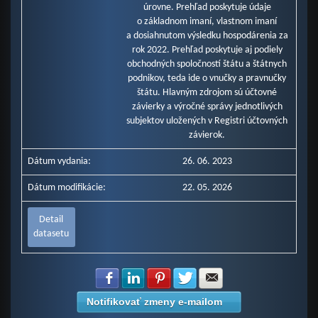
úrovne. Prehľad poskytuje údaje
o základnom imaní, vlastnom imaní
a dosiahnutom výsledku hospodárenia za
rok 2022. Prehľad poskytuje aj podiely
obchodných spoločností štátu a štátnych
podnikov, teda ide o vnučky a pravnučky
štátu. Hlavným zdrojom sú účtovné
závierky a výročné správy jednotlivých
subjektov uložených v Registri účtovných
závierok.
Dátum vydania:
26. 06. 2023
Dátum modifikácie:
22. 05. 2026
Detail
datasetu
Zdielať na Facebook
Zdielať na LinkedIn
Zdielať na Pinterest
Zdielať na Twitter
Zdielať na E-mail
Notifikovať zmeny e-mailom