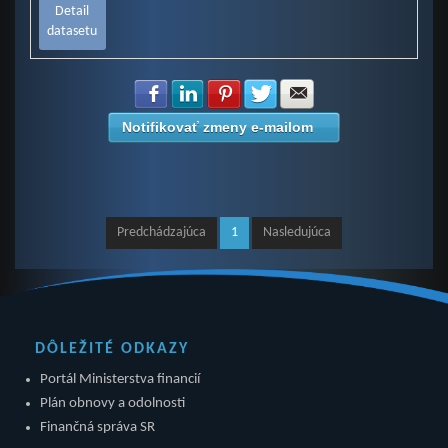
Detail
datasetu
Zdielať na Facebook
Zdielať na LinkedIn
Zdielať na Pinterest
Zdielať na Twitter
Zdielať na E-mail
Notifikovať zmeny e-mailom
Predchádzajúca
1
Nasledujúca
DÔLEŽITÉ ODKAZY
Portál Ministerstva financií
Plán obnovy a odolnosti
Finančná správa SR