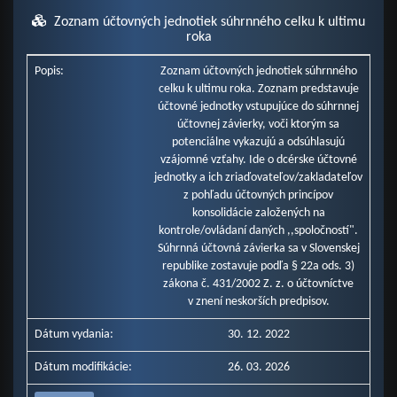
Zoznam účtovných jednotiek súhrnného celku k ultimu
roka
Popis:
Zoznam účtovných jednotiek súhrnného
celku k ultimu roka. Zoznam predstavuje
účtovné jednotky vstupujúce do súhrnnej
účtovnej závierky, voči ktorým sa
potenciálne vykazujú a odsúhlasujú
vzájomné vzťahy. Ide o dcérske účtovné
jednotky a ich zriaďovateľov/zakladateľov
z pohľadu účtovných princípov
konsolidácie založených na
kontrole/ovládaní daných ,,spoločností".
Súhrnná účtovná závierka sa v Slovenskej
republike zostavuje podľa § 22a ods. 3)
zákona č. 431/2002 Z. z. o účtovníctve
v znení neskorších predpisov.
Dátum vydania:
30. 12. 2022
Dátum modifikácie:
26. 03. 2026