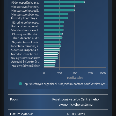
Pôdohospodárska pla…
Bar chart with 20 bars.
Ministerstvo životnéh…
Ministerstvo hospodá…
View as data table, Chart
Ministerstvo pôdohos…
Ústredný kontrolný a …
The chart has 1 X axis displaying categories.
Národné poľnohospo…
The chart has 1 Y axis displaying používateľov. Data ranges from 181 to 87
Štátna ochrana prírod…
Ministerstvo spravodl…
Okresný súd Banská …
Úrad vládneho auditu
Najvyšší kontrolný úr…
Kancelária Národnej r…
Slovenská inšpekcia ž…
Národné lesnícke cen…
Krajský súd v Bratislave
Ústredný inšpektorát …
Krajský súd v Košiciach
0
250
500
750
1000
používateľov
Top 20 štátnych organizácii s najvyšším počtom používateľov syst…
End of interactive chart.
Popis:
Počet používateľov Centrálneho
ekonomického systému
Dátum vydania:
16. 03. 2023