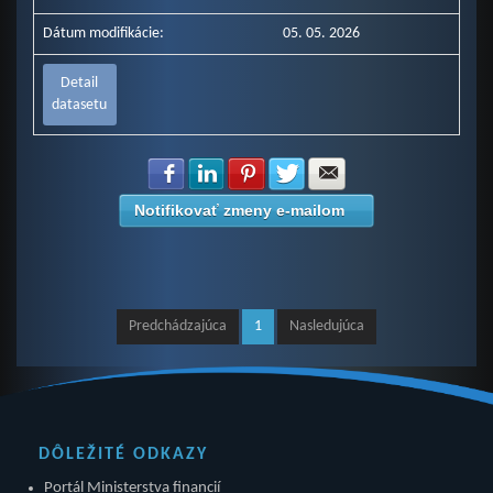
Dátum modifikácie:
05. 05. 2026
Detail
datasetu
Zdielať na Facebook
Zdielať na LinkedIn
Zdielať na Pinterest
Zdielať na Twitter
Zdielať na E-mail
Notifikovať zmeny e-mailom
Predchádzajúca
1
Nasledujúca
DÔLEŽITÉ ODKAZY
Portál Ministerstva financií