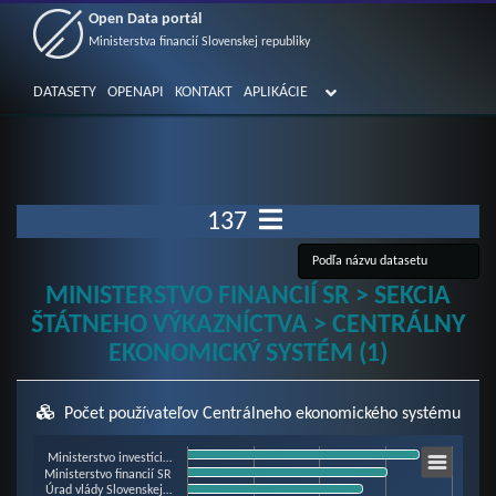
Open Data portál
Ministerstva financií Slovenskej republiky
DATASETY
OPENAPI
KONTAKT
APLIKÁCIE
137
MINISTERSTVO FINANCIÍ SR > SEKCIA
ŠTÁTNEHO VÝKAZNÍCTVA > CENTRÁLNY
EKONOMICKÝ SYSTÉM (1)
Počet používateľov Centrálneho ekonomického systému
Chart
Ministerstvo investíci…
Ministerstvo financií SR
Úrad vlády Slovenskej…