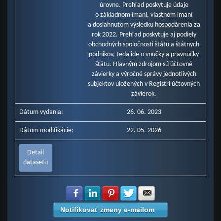
úrovne. Prehľad poskytuje údaje
o základnom imaní, vlastnom imaní
a dosiahnutom výsledku hospodárenia za
rok 2022. Prehľad poskytuje aj podiely
obchodných spoločností štátu a štátnych
podnikov, teda ide o vnučky a pravnučky
štátu. Hlavným zdrojom sú účtovné
závierky a výročné správy jednotlivých
subjektov uložených v Registri účtovných
závierok.
Dátum vydania:
26. 06. 2023
Dátum modifikácie:
22. 05. 2026
Detail
datasetu
Zdielať na Facebook
Zdielať na LinkedIn
Zdielať na Pinterest
Zdielať na Twitter
Zdielať na E-mail
Notifikovať zmeny e-mailom