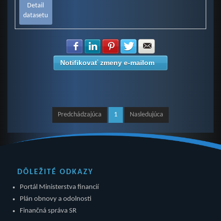
Detail
datasetu
Zdielať na Facebook
Zdielať na LinkedIn
Zdielať na Pinterest
Zdielať na Twitter
Zdielať na E-mail
Notifikovať zmeny e-mailom
Predchádzajúca
1
Nasledujúca
DÔLEŽITÉ ODKAZY
Portál Ministerstva financií
Plán obnovy a odolnosti
Finančná správa SR