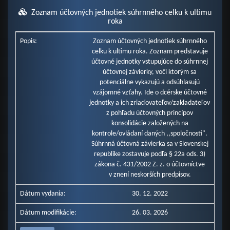
Zoznam účtovných jednotiek súhrnného celku k ultimu
roka
Popis:
Zoznam účtovných jednotiek súhrnného
celku k ultimu roka. Zoznam predstavuje
účtovné jednotky vstupujúce do súhrnnej
účtovnej závierky, voči ktorým sa
potenciálne vykazujú a odsúhlasujú
vzájomné vzťahy. Ide o dcérske účtovné
jednotky a ich zriaďovateľov/zakladateľov
z pohľadu účtovných princípov
konsolidácie založených na
kontrole/ovládaní daných ,,spoločností".
Súhrnná účtovná závierka sa v Slovenskej
republike zostavuje podľa § 22a ods. 3)
zákona č. 431/2002 Z. z. o účtovníctve
v znení neskorších predpisov.
Dátum vydania:
30. 12. 2022
Dátum modifikácie:
26. 03. 2026