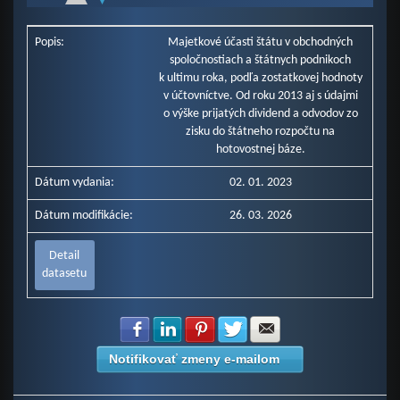
End of interactive chart.
Ministerstvo hospodárstva SR (v mil. Eur)
Ministerstvo pôdohospodárstva a rozvoja vidieka SR (v mil. Eur)
Popis:
Majetkové účasti štátu v obchodných
Ministerstvo dopravy a výstavby SR (v mil. Eur)
spoločnostiach a štátnych podnikoch
Ministerstvo obrany SR (v mil. Eur)
k ultimu roka, podľa zostatkovej hodnoty
Ministerstvo vnútra SR (v mil. Eur)
v účtovníctve. Od roku 2013 aj s údajmi
Ministerstvo práce, sociálnych vecí a rodiny SR (v mil. Eur)
o výške prijatých dividend a odvodov zo
Ministerstvo životného prostredia SR (v mil. Eur)
Správa štátnych hmotných rezerv SR (v mil. Eur)
zisku do štátneho rozpočtu na
Úrad pre normalizáciu, metrológiu a skúšobníctvo SR (v mil. Eur)
hotovostnej báze.
Ministerstvo cestovného ruchu a športu SR (v mil. Eur)
Dátum vydania:
Ministerstvo financií SR (v mil. Eur)
02. 01. 2023
Všeobecná pokladničná správa (v mil. Eur)
Dátum modifikácie:
26. 03. 2026
Detail
datasetu
Zdielať na Facebook
Zdielať na LinkedIn
Zdielať na Pinterest
Zdielať na Twitter
Zdielať na E-mail
Notifikovať zmeny e-mailom