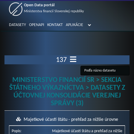
Open Data portál
Ministerstva financií Slovenskej republiky
DATASETY
OPENAPI
KONTAKT
APLIKÁCIE
137
MINISTERSTVO FINANCIÍ SR > SEKCIA
ŠTÁTNEHO VÝKAZNÍCTVA > DATASETY Z
ÚČTOVNEJ KONSOLIDÁCIE VEREJNEJ
SPRÁVY (3)
Majetkové účasti štátu - prehľad za nižšie úrovne
Popis:
Majetkové účasti štátu a prehľad za nižšie