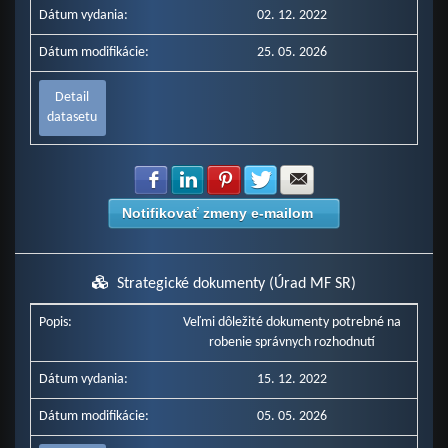
Dátum vydania:
02. 12. 2022
Dátum modifikácie:
25. 05. 2026
Detail
datasetu
Zdielať na Facebook
Zdielať na LinkedIn
Zdielať na Pinterest
Zdielať na Twitter
Zdielať na E-mail
Notifikovať zmeny e-mailom
Strategické dokumenty (Úrad MF SR)
Popis:
Veľmi dôležité dokumenty potrebné na
robenie správnych rozhodnutí
Dátum vydania:
15. 12. 2022
Dátum modifikácie:
05. 05. 2026