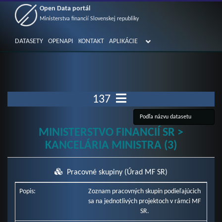
Open Data portál
Ministerstva financií Slovenskej republiky
DATASETY
OPENAPI
KONTAKT
APLIKÁCIE
137
MINISTERSTVO FINANCIÍ SR >
KANCELÁRIA MINISTRA (3)
Pracovné skupiny (Úrad MF SR)
Popis:
Zoznam pracovných skupín podieľajúcich
sa na jednotlivých projektoch v rámci MF
SR.