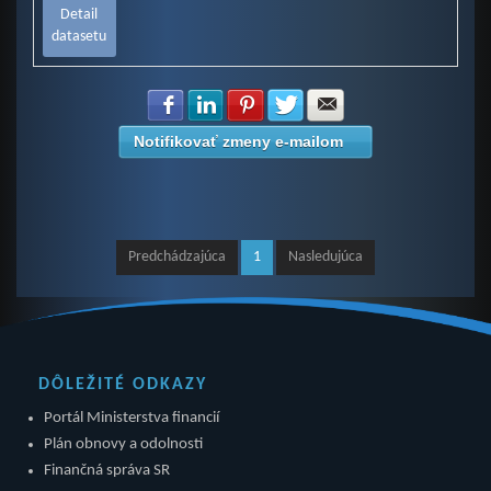
Detail
datasetu
Zdielať na Facebook
Zdielať na LinkedIn
Zdielať na Pinterest
Zdielať na Twitter
Zdielať na E-mail
Notifikovať zmeny e-mailom
Predchádzajúca
1
Nasledujúca
DÔLEŽITÉ ODKAZY
Portál Ministerstva financií
Plán obnovy a odolnosti
Finančná správa SR