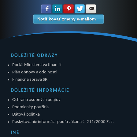
Zdielať na Facebook
Zdielať na LinkedIn
Zdielať na Pinterest
Zdielať na Twitter
Zdielať na E-mail
Notifikovať zmeny e-mailom
DÔLEŽITÉ ODKAZY
Portál Ministerstva financií
Plán obnovy a odolnosti
Finančná správa SR
DÔLEŽITÉ INFORMÁCIE
Ochrana osobných údajov
Podmienky použitia
Dátová politika
Poskytovanie informácií podľa zákona č. 211/2000 Z. z.
INÉ