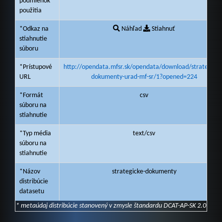
podmienok
použitia
*Odkaz na
Náhľad
Stiahnuť
stiahnutie
súboru
*Prístupové
http://opendata.mfsr.sk/opendata/download/strategicke
URL
dokumenty-urad-mf-sr/1?opened=224
*Formát
csv
súboru na
stiahnutie
*Typ média
text/csv
súboru na
stiahnutie
*Názov
strategicke-dokumenty
distribúcie
datasetu
* metaúdaj distribúcie stanovený v zmysle štandardu DCAT-AP-SK 2.0