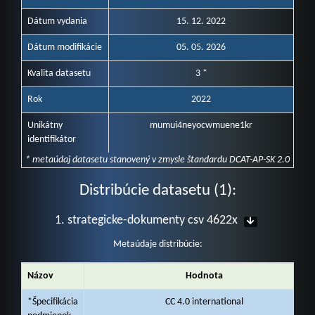
Dátum vydania
15. 12. 2022
Dátum modifikácie
05. 05. 2026
Kvalita datasetu
3 *
Rok
2022
Unikátny
mumui4neyocwmuene1kr
identifikátor
* metaúdaj datasetu stanovený v zmysle štandardu DCAT-AP-SK 2.0
Distribúcie datasetu (1):
1. strategicke-dokumenty csv 4622x
Metaúdaje distribúcie:
Názov
Hodnota
*Špecifikácia
CC 4.0 international