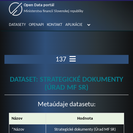
Open Data portál
Ministerstva financií Slovenskej republiky
DATASETY
OPENAPI
KONTAKT
APLIKÁCIE
137
DATASET: STRATEGICKÉ DOKUMENTY
(ÚRAD MF SR)
Metaúdaje datasetu:
Názov
Hodnota
*Názov
Strategické dokumenty (Úrad MF SR)