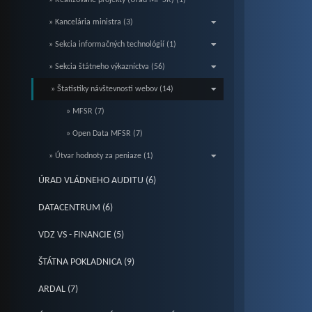
» Realizované projekty (Úrad MF SR) (1)
» Kancelária ministra (3)
» Sekcia informačných technológií (1)
» Sekcia štátneho výkazníctva (56)
» Štatistiky návštevnosti webov (14)
» MFSR (7)
» Open Data MFSR (7)
» Útvar hodnoty za peniaze (1)
ÚRAD VLÁDNEHO AUDITU (6)
DATACENTRUM (6)
VDZ VS - FINANCIE (5)
ŠTÁTNA POKLADNICA (9)
ARDAL (7)