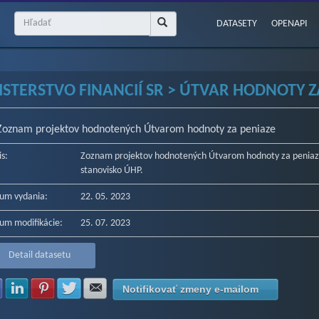
DATASETY
OPENAPI
ISTERSTVO FINANCIÍ SR > ÚTVAR HODNOTY ZA
Zoznam projektov hodnotených Útvarom hodnoty za peniaze
is:
Zoznam projektov hodnotených Útvarom hodnoty za peniaze
stanovisko ÚHP.
um vydania:
22. 05. 2023
um modifikácie:
25. 07. 2023
Detail datasetu
Zdielať na Facebook
Zdielať na LinkedIn
Zdielať na Pinterest
Zdielať na Twitter
Zdielať na E-mail
Notifikovať zmeny e-mailom