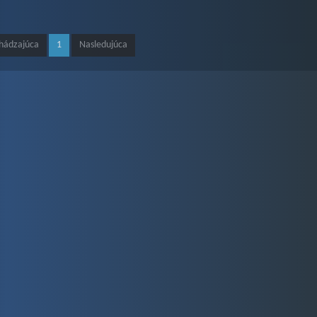
hádzajúca
1
Nasledujúca