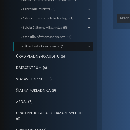
» Realizované projekty (Úrad MF SR) (1)
» Kancelária ministra (3)
Predc
» Sekcia informačných technológií (1)
» Sekcia štátneho výkazníctva (56)
» Štatistiky návštevnosti webov (14)
» Útvar hodnoty za peniaze (1)
ÚRAD VLÁDNEHO AUDITU (6)
DATACENTRUM (6)
VDZ VS - FINANCIE (5)
ŠTÁTNA POKLADNICA (9)
ARDAL (7)
ÚRAD PRE REGULÁCIU HAZARDNÝCH HIER
(6)