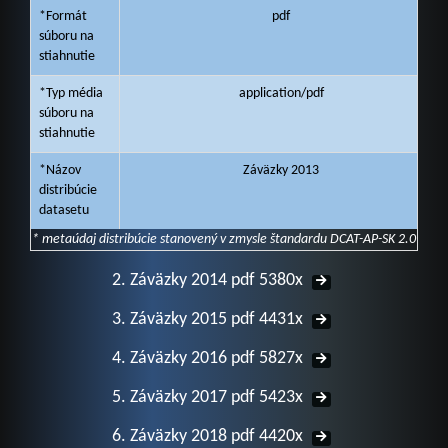
*Formát
pdf
súboru na
stiahnutie
*Typ média
application/pdf
súboru na
stiahnutie
*Názov
Záväzky 2013
distribúcie
datasetu
* metaúdaj distribúcie stanovený v zmysle štandardu DCAT-AP-SK 2.0
2. Záväzky 2014 pdf 5380x
3. Záväzky 2015 pdf 4431x
4. Záväzky 2016 pdf 5827x
5. Záväzky 2017 pdf 5423x
6. Záväzky 2018 pdf 4420x