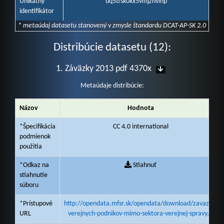
Unikátny
uq5tfsk0kx5vmjzhvlnp
identifikátor
* metaúdaj datasetu stanovený v zmysle štandardu DCAT-AP-SK 2.0
Distribúcie datasetu (12):
1. Záväzky 2013 pdf 4370x
Metaúdaje distribúcie:
Názov
Hodnota
*Špecifikácia
CC 4.0 international
podmienok
použitia
*Odkaz na
Stiahnuť
stiahnutie
súboru
*Prístupové
http://opendata.mfsr.sk/opendata/download/zavazky-
URL
verejnych-podnikov-mimo-sektora-verejnej-spravy/1