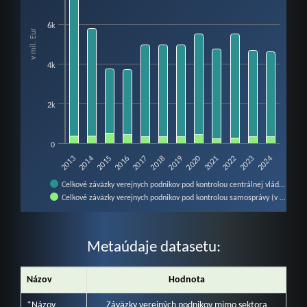
The chart has 1 X axis displaying categories.
The chart has 1 Y axis displaying v mil. Eur. Data ranges from 256.05 to 80
6k
v mil. Eur
4k
2k
0
2014
2017
2020
2023
2015
2018
2021
2024
2013
2016
2019
2022
Celkové záväzky verejnych podnikov pod kontrolou centrálnej vlád…
Celkové záväzky verejnych podnikov pod kontrolou samosprávy (v …
End of interactive chart.
Metaúdaje datasetu:
Názov
Hodnota
*Názov
Záväzky verejných podnikov mimo sektora