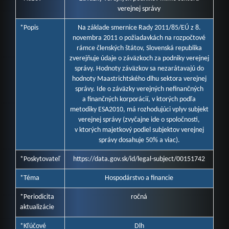
verejnej správy
*Popis
Na základe smernice Rady 2011/85/EÚ z 8.
novembra 2011 o požiadavkách na rozpočtové
rámce členských štátov, Slovenská republika
zverejňuje údaje o záväzkoch za podniky verejnej
správy. Hodnoty záväzkov sa nezarátavajú do
hodnoty Maastrichtského dlhu sektora verejnej
správy. Ide o záväzky verejných nefinančných
a finančných korporácií, v ktorých podľa
metodiky ESA2010, má rozhodujúci vplyv subjekt
verejnej správy (zvyčajne ide o spoločnosti,
v ktorých majetkový podiel subjektov verejnej
správy dosahuje 50% a viac).
*Poskytovateľ
https://data.gov.sk/id/legal-subject/00151742
*Téma
Hospodárstvo a financie
*Periodicita
ročná
aktualizácie
*Kľúčové
Dlh