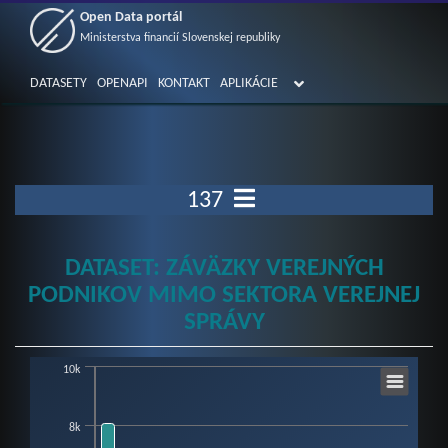
Open Data portál
Ministerstva financií Slovenskej republiky
DATASETY
OPENAPI
KONTAKT
APLIKÁCIE
137
DATASET: ZÁVÄZKY VEREJNÝCH
PODNIKOV MIMO SEKTORA VEREJNEJ
SPRÁVY
10k
Chart
Bar chart with 2 data series.
8k
View as data table, Chart