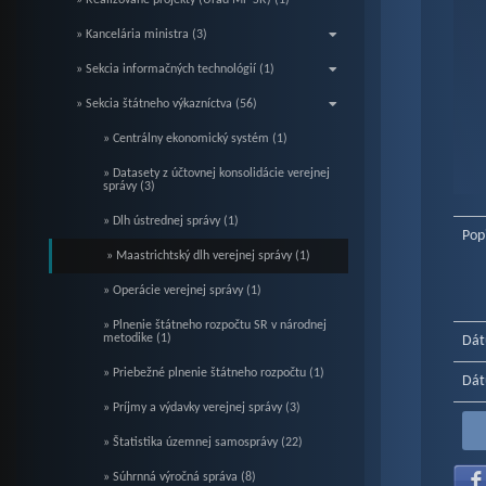
» Realizované projekty (Úrad MF SR) (1)
» Kancelária ministra (3)
» Sekcia informačných technológií (1)
» Sekcia štátneho výkazníctva (56)
» Centrálny ekonomický systém (1)
» Datasety z účtovnej konsolidácie verejnej
správy (3)
End o
» Dlh ústrednej správy (1)
Pop
» Maastrichtský dlh verejnej správy (1)
» Operácie verejnej správy (1)
» Plnenie štátneho rozpočtu SR v národnej
metodike (1)
Dát
» Priebežné plnenie štátneho rozpočtu (1)
Dát
» Príjmy a výdavky verejnej správy (3)
» Štatistika územnej samosprávy (22)
» Súhrnná výročná správa (8)