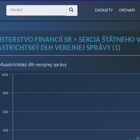
DATASETY
OPENAPI
ISTERSTVO FINANCIÍ SR > SEKCIA ŠTÁTNEHO 
STRICHTSKÝ DLH VEREJNEJ SPRÁVY (1)
Maastrichtský dlh verejnej správy
100k
art
80k
chart with 2 lines.
w as data table, Chart
hart has 1 X axis displaying categories.
60k
hart has 2 Y axes displaying v mil. Eur, and %.
40k