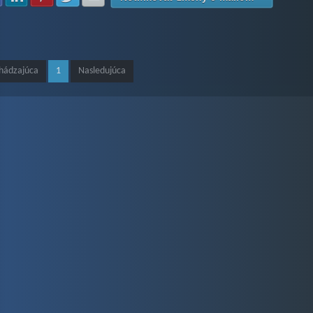
hádzajúca
1
Nasledujúca