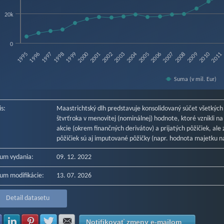
20k
0
1995
1996
1997
1998
1999
2000
2001
2002
2003
2004
2005
2006
2007
2008
2009
2010
2011
Suma (v mil. Eur)
f interactive chart.
is:
Maastrichtský dlh predstavuje konsolidovaný súčet všetkých
štvrťroka v menovitej (nominálnej) hodnote, ktoré vznikli n
akcie (okrem finančných derivátov) a prijatých pôžičiek, al
pôžičiek sú aj imputované pôžičky (napr. hodnota majetku
um vydania:
09. 12. 2022
um modifikácie:
13. 07. 2026
Detail datasetu
Zdielať na Facebook
Zdielať na LinkedIn
Zdielať na Pinterest
Zdielať na Twitter
Zdielať na E-mail
Notifikovať zmeny e-mailom