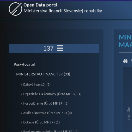
Open Data portál
Ministerstva financií Slovenskej republiky
MIN
MAA
137
Poskytovateľ
Ch
MINISTERSTVO FINANCIÍ SR (93)
» Dátový inventár (3)
Line 
» Organizácia a kontakty (Úrad MF SR) (4)
Vie
» Hospodárenie (Úrad MF SR) (5)
The c
v mil. Eur
The c
» Audit a kontrola (Úrad MF SR) (4)
» Dotácie (Úrad MF SR) (1)