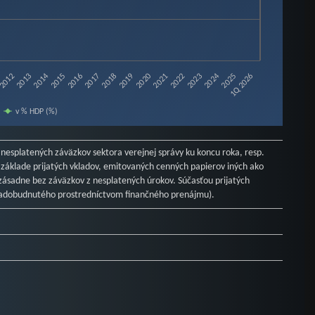
2012
2013
2014
2015
2016
2017
2018
2019
2020
2021
2022
2023
2024
2025
1Q 2026
v % HDP (%)
 nesplatených záväzkov sektora verejnej správy ku koncu roka, resp.
a základe prijatých vkladov, emitovaných cenných papierov iných ako
e zásadne bez záväzkov z nesplatených úrokov. Súčasťou prijatých
 nadobudnutého prostredníctvom finančného prenájmu).