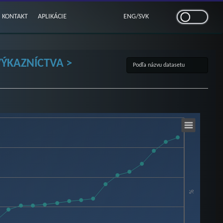
KONTAKT
APLIKÁCIE
ENG
/
SVK
VÝKAZNÍCTVA >
%