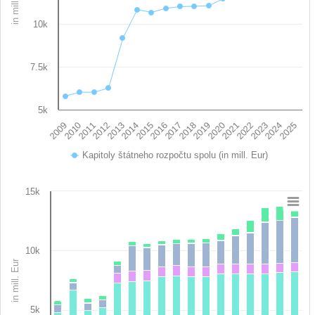
in mill. Eur
10k
7.5k
5k
2017
2020
2023
2009
2012
2015
2018
2021
2024
2010
2013
2016
2019
2022
2025
2011
2014
Kapitoly štátneho rozpočtu spolu (in mill. Eur)
End of interactive chart.
15k
Chart
Bar chart with 16 data series.
10k
View as data table, Chart
in mill. Eur
The chart has 1 X axis displaying categories.
The chart has 1 Y axis displaying in mill. Eur. Data ranges from
5k