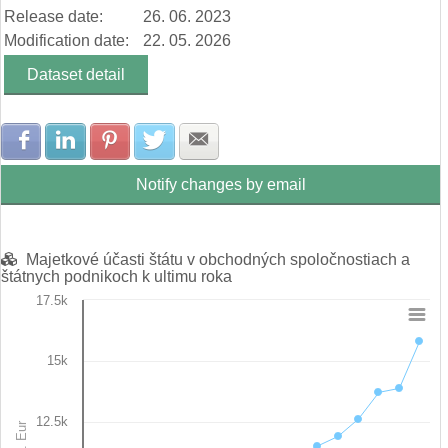
Release date:
26. 06. 2023
Modification date:
22. 05. 2026
Dataset detail
Share with Facebook
Share with LinkedIn
Share with Pinterest
Share with Twitter
Share with E-mail
Notify changes by email
Majetkové účasti štátu v obchodných spoločnostiach a
štátnych podnikoch k ultimu roka
17.5k
Chart
15k
Line chart with 17 data points.
View as data table, Chart
The chart has 1 X axis displaying categories.
12.5k
The chart has 1 Y axis displaying in mill. Eur. Data ranges fro