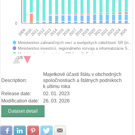
0
2017
2021
2025
2012
2016
2020
2024
2011
2015
2019
2023
2010
2014
2018
2022
2009
2013
Ministerstvo zahraničných vecí a európskych záležitostí SR (in…
Ministerstvo investícií, regionálneho rozvoja a informatizácie S…
Ministerstvo zdravotníctva SR (in mill. Eur)
1/8
Ministerstvo školstva, vedy, výskumu a športu SR (in mill. Eur)
Ministerstvo hospodárstva SR (in mill. Eur)
End of interactive chart.
Ministerstvo pôdohospodárstva a rozvoja vidieka SR (in mill. E…
Majetkové účasti štátu v obchodných
Ministerstvo dopravy a výstavby SR (in mill. Eur)
Description:
spoločnostiach a štátnych podnikoch
Ministerstvo obrany SR (in mill. Eur)
k ultimu roka
Ministerstvo vnútra SR (in mill. Eur)
Release date:
02. 01. 2023
Ministerstvo práce, sociálnych vecí a rodiny SR (in mill. Eur)
Ministerstvo životného prostredia SR (in mill. Eur)
Modification date:
26. 03. 2026
Správa štátnych hmotných rezerv SR (in mill. Eur)
Dataset detail
Úrad pre normalizáciu, metrológiu a skúšobníctvo SR (in mill. E…
Ministerstvo cestovného ruchu a športu SR (in mill. Eur)
Ministerstvo financií SR (in mill. Eur)
Všeobecná pokladničná správa (in mill. Eur)
Share with Facebook
Share with LinkedIn
Share with Pinterest
Share with Twitter
Share with E-mail