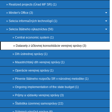
» Realized projects (Úrad MF SR) (1)
» Miniter's Office (3)
» Sekcia informačných technológií (1)
» Sekcia štátneho výkazníctva (56)
» Central economic system (1)
» Datasety z účtovnej konsolidácie verejnej správy (3)
» Dlh ústrednej správy (1)
» Maastrichtský dlh verejnej správy (1)
» Operácie verejnej správy (1)
» Plnenie štátneho rozpočtu SR v národnej metodike (1)
» Ongoing implementation of the state budget (1)
» Príjmy a výdavky verejnej správy (3)
» Štatistika územnej samosprávy (22)
» Súhrnná výročná správa (8)