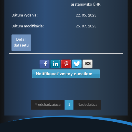
aj stanovisko ÚHP.
Dátum vydania:
22. 05. 2023
Dátum modifikácie:
25. 07. 2023
Detail
datasetu
Zdielať na Facebook
Zdielať na LinkedIn
Zdielať na Pinterest
Zdielať na Twitter
Zdielať na E-mail
Notifikovať zmeny e-mailom
Predchádzajúca
1
Nasledujúca