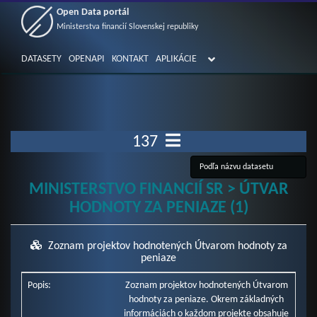
Open Data portál
Ministerstva financií Slovenskej republiky
DATASETY
OPENAPI
KONTAKT
APLIKÁCIE
137
MINISTERSTVO FINANCIÍ SR > ÚTVAR
HODNOTY ZA PENIAZE (1)
Zoznam projektov hodnotených Útvarom hodnoty za
peniaze
Popis:
Zoznam projektov hodnotených Útvarom
hodnoty za peniaze. Okrem základných
informáciách o každom projekte obsahuje