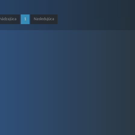
hádzajúca
1
Nasledujúca