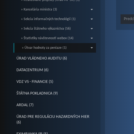
» Realizované projekty (Úrad MF SR) (1)
» Kancelária ministra (3)
Predc
» Sekcia informačných technológií (1)
» Sekcia štátneho výkazníctva (56)
» Štatistiky návštevnosti webov (14)
» Útvar hodnoty za peniaze (1)
ÚRAD VLÁDNEHO AUDITU (6)
DATACENTRUM (6)
VDZ VS - FINANCIE (5)
ŠTÁTNA POKLADNICA (9)
ARDAL (7)
ÚRAD PRE REGULÁCIU HAZARDNÝCH HIER
(6)