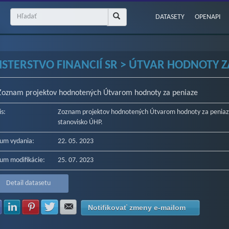
DATASETY
OPENAPI
ISTERSTVO FINANCIÍ SR > ÚTVAR HODNOTY ZA
Zoznam projektov hodnotených Útvarom hodnoty za peniaze
is:
Zoznam projektov hodnotených Útvarom hodnoty za peniaze
stanovisko ÚHP.
um vydania:
22. 05. 2023
um modifikácie:
25. 07. 2023
Detail datasetu
Zdielať na Facebook
Zdielať na LinkedIn
Zdielať na Pinterest
Zdielať na Twitter
Zdielať na E-mail
Notifikovať zmeny e-mailom