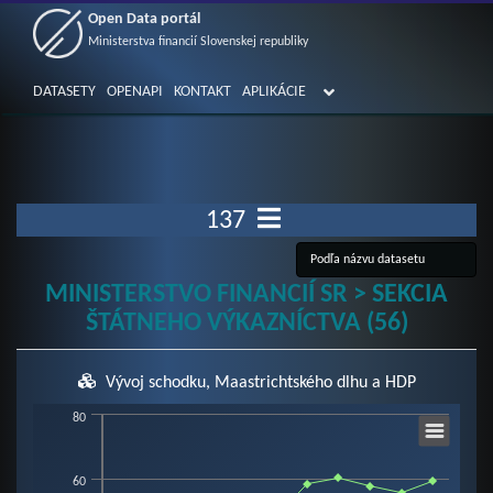
Open Data portál
Ministerstva financií Slovenskej republiky
DATASETY
OPENAPI
KONTAKT
APLIKÁCIE
137
MINISTERSTVO FINANCIÍ SR > SEKCIA
ŠTÁTNEHO VÝKAZNÍCTVA (56)
Vývoj schodku, Maastrichtského dlhu a HDP
Chart
80
60
Line chart with 3 lines.