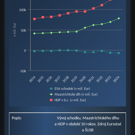
Line chart with 3 lines.
100k
View as data table, Chart
The chart has 1 X axis displaying categories.
v mil. Eur
The chart has 1 Y axis displaying v mil. Eur. Data ranges from -6907 to 130
50k
0
-50k
2019
2014
2020
2015
2021
2016
2022
2017
2023
2018
2024
ESA schodok (v mil. Eur)
Maastrichtský dlh (v mil. Eur)
HDP v b.c. (v mil. Eur)
End of interactive chart.
Popis:
Vývoj schodku, Maastrichtského dlhu
a HDP v období 10 rokov. Zdroj Eurostat
a ŠUSR