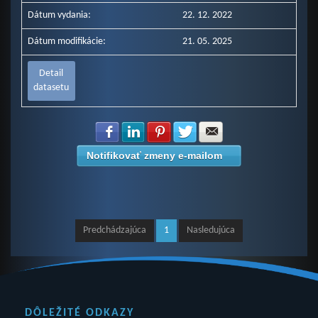
Dátum vydania:
22. 12. 2022
Dátum modifikácie:
21. 05. 2025
Detail
datasetu
Zdielať na Facebook
Zdielať na LinkedIn
Zdielať na Pinterest
Zdielať na Twitter
Zdielať na E-mail
Notifikovať zmeny e-mailom
Predchádzajúca
1
Nasledujúca
DÔLEŽITÉ ODKAZY