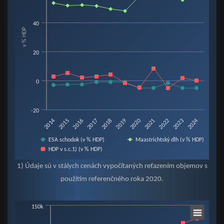
View as data table, Chart
The chart has 1 X axis displaying categories.
40
v % HDP
The chart has 1 Y axis displaying v % HDP. Data ranges from -5.3 to 60.2.
20
0
-20
2019
2015
2022
2018
2014
2021
2017
2024
2020
2016
2023
ESA schodok (v % HDP)
Maastrichtský dlh (v % HDP)
HDP v s.c.1) (v % HDP)
End of interactive chart.
1) Údaje sú v stálych cenách vypočítaných reťazením objemov s
použitím referenčného roka 2020.
Chart
150k