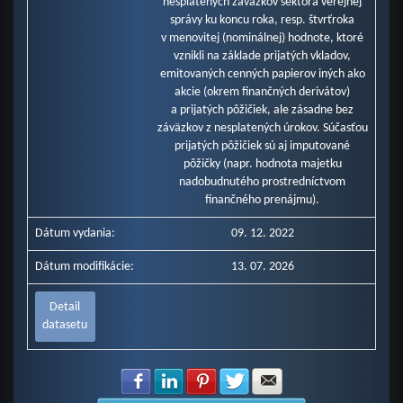
nesplatených záväzkov sektora verejnej
správy ku koncu roka, resp. štvrťroka
v menovitej (nominálnej) hodnote, ktoré
vznikli na základe prijatých vkladov,
emitovaných cenných papierov iných ako
akcie (okrem finančných derivátov)
a prijatých pôžičiek, ale zásadne bez
záväzkov z nesplatených úrokov. Súčasťou
prijatých pôžičiek sú aj imputované
pôžičky (napr. hodnota majetku
nadobudnutého prostredníctvom
finančného prenájmu).
Dátum vydania:
09. 12. 2022
Dátum modifikácie:
13. 07. 2026
Detail
datasetu
Zdielať na Facebook
Zdielať na LinkedIn
Zdielať na Pinterest
Zdielať na Twitter
Zdielať na E-mail