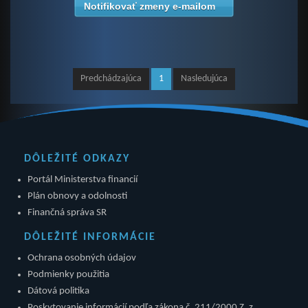
Notifikovať zmeny e-mailom
Predchádzajúca
1
Nasledujúca
DÔLEŽITÉ ODKAZY
Portál Ministerstva financií
Plán obnovy a odolnosti
Finančná správa SR
DÔLEŽITÉ INFORMÁCIE
Ochrana osobných údajov
Podmienky použitia
Dátová politika
Poskytovanie informácií podľa zákona č. 211/2000 Z. z.